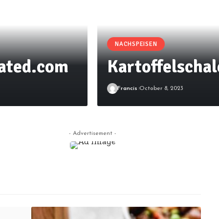
NACHSPEISEN
lated.com
Kartoffelscha
Francis
October 8, 2023
- Advertisement -