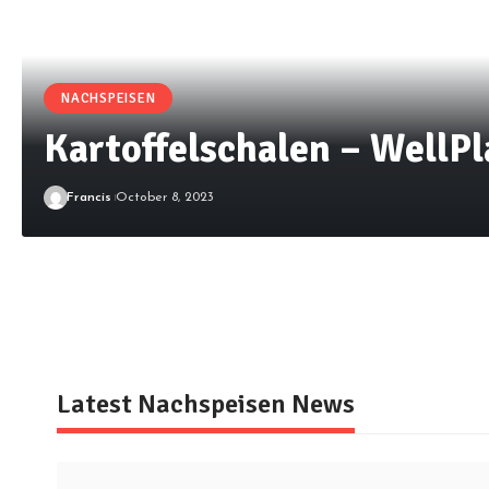
NACHSPEISEN
Kartoffelschalen – WellP
Francis
October 8, 2023
Latest Nachspeisen News