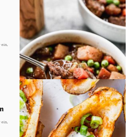
 ein,
om
 ein,