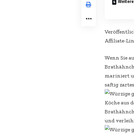
Weitere
Veröffentlic
Affiliate-Li
Wenn Sie au
Brathähnche
mariniert u
saftig zart
Köche aus d
Brathähnche
und verleih