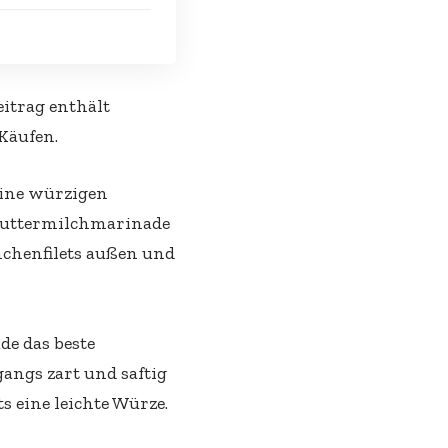
eitrag enthält
 Käufen.
eine würzigen
 Buttermilchmarinade
nchenfilets außen und
e das beste
angs zart und saftig
 eine leichte Würze.