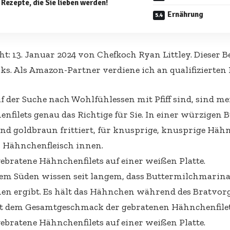
 Rezepte, die Sie lieben werden!
Ernährung
ht:
13. Januar 2024
von
Chefkoch Ryan Littley
.
Dieser B
nks. Als Amazon-Partner verdiene ich an qualifizierten
f der Suche nach Wohlfühlessen mit Pfiff sind, sind m
nfilets genau das Richtige für Sie. In einer würzigen
nd goldbraun frittiert, für knusprige, knusprige Häh
es Hähnchenfleisch innen.
em Süden wissen seit langem, dass Buttermilchmarinad
n ergibt. Es hält das Hähnchen während des Bratvorg
t dem Gesamtgeschmack der gebratenen Hähnchenfilets