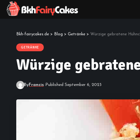
Bkh-fairycakes.de
>
Blog
>
Getränke
>
Würzige gebratene Hühnch
GETRÄNKE
Würzige gebratene
By
Francis
Published September 6, 2023